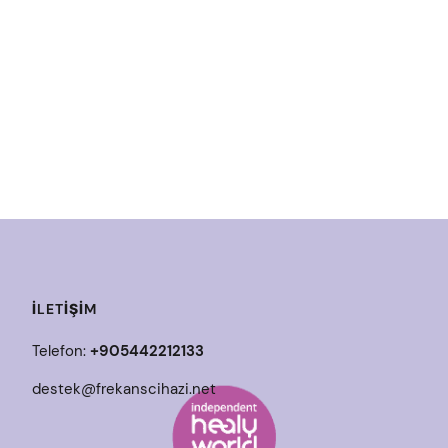
İLETIŞIM
Telefon:
+905442212133
destek@frekanscihazi.net